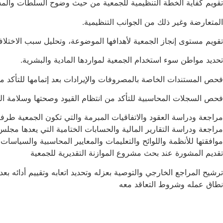
تقويم كفاية الخطة التنظیمیة للجمعية من حيث وضوح السلطات وال
المتعارضة وغير ذلك من الجوانب التنظيمية.
تقويم مستوى إنجاز الجمعية لأهدافها الموضوعة، وتحليل سبب الاختلا
تحديد مواطن سوء استخدام الجمعية لمواردها المادية والبشرية.
فحص المستندات الخاصة بالمصروفات والإيرادات بعد إتمامها للتأكد م
فحص السجلات المحاسبية للتأكد من انتظام القيود وصحتها وسلامة ال
مراجعة ودراسة العقود والاتفاقيات المبرمة والتي تكون الجمعية طرفا في
مراجعة ودراسة التقارير المالية والحسابات الختامية التي يعدها مجلس
موافقتها للأنظمة واللوائح والتعليمات والمعايير المحاسبية والسياسات 
تقديم المشورة عند بحث مشروع الموازنة التقديرية للجمعية
ترشيح المراجع الخارجي والتوصیة بعزله وتحدید اتعابه وتقییم أدائه بع
نطاق عمله وشروط التعاقد معه